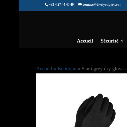
+33 4 27 44 45 49
contact@divelyonpro.com
Accueil
Sécurité
Accueil
»
Boutique
»
Santi grey dry gloves