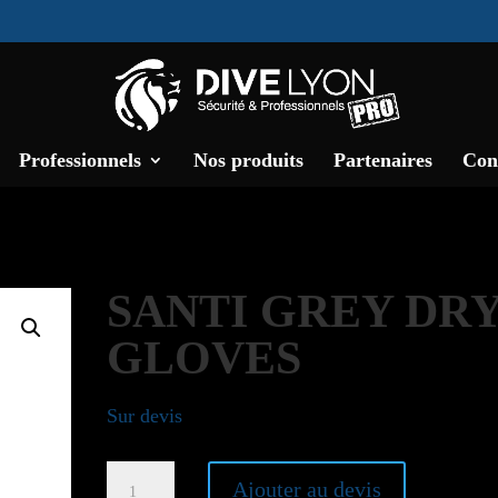
Professionnels
Nos produits
Partenaires
Con
SANTI GREY DR
GLOVES
Sur devis
quantité
Ajouter au devis