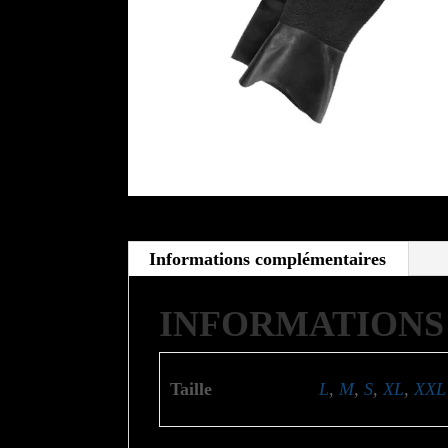
Informations complémentaires
INFORMATIONS
Taille
L
,
M
,
S
,
XL
,
XXL