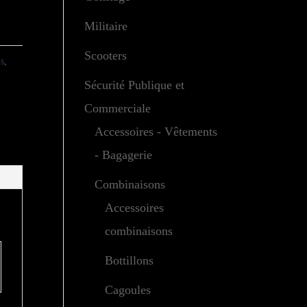
Militaire
Scooters
s
,
Sécurité Publique et
Commerciale
Accessoires - Vêtements
- Bagagerie
Combinaisons
Accessoires
combinaisons
Bottillons
Cagoules