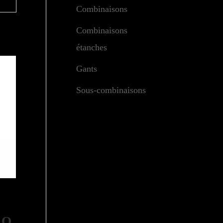
Combinaisons
Combinaisons
étanches
Gants
Sous-combinaisons
RO