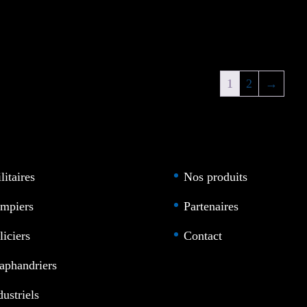
1
2
→
litaires
Nos produits
mpiers
Partenaires
liciers
Contact
aphandriers
dustriels