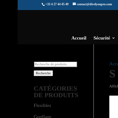
+33 4 27 44 45 49
contact@divelyonpro.com
Accueil
Sécurité
Recherche
Accu
S
pour :
Recherche
Affic
CATÉGORIES
DE PRODUITS
Flexibles
Gonflage