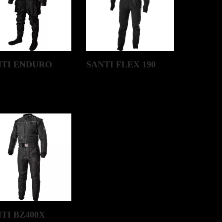
NTI ENDURO
SANTI FLEX 190
TI BZ400X