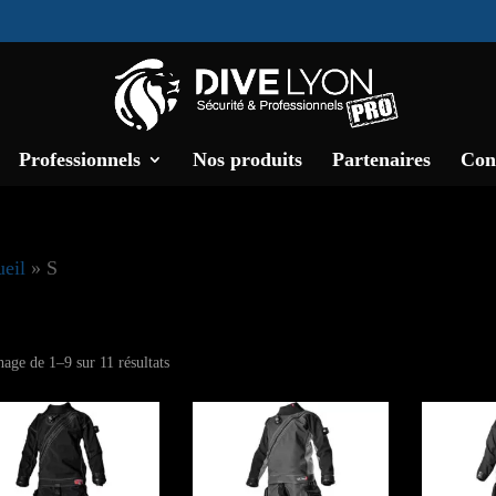
Professionnels
Nos produits
Partenaires
Con
eil
»
S
Trié
hage de 1–9 sur 11 résultats
du
plus
récent