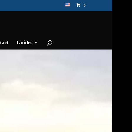
0
tact
Guides