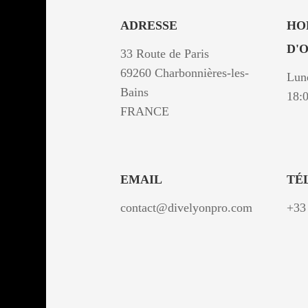
ADRESSE
HO
D'
33 Route de Paris
69260 Charbonnières-les-
Lund
Bains
18:
FRANCE
EMAIL
TÉ
contact@divelyonpro.com
+3