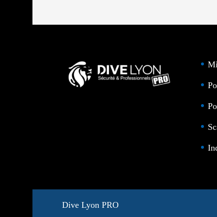
Mi
Po
Po
Sc
In
Dive Lyon PRO