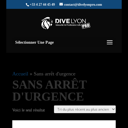
+33 4 27 44 45 49
contact@divelyonpro.com
Sélectionner Une Page
Accueil
»
Sans arrêt d'urgence
SANS ARRÊT
D'URGENCE
Voici le seul résultat