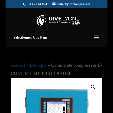
+33 4 27 44 45 49
contact@divelyonpro.com
Sélectionner Une Page
Accueil
»
Boutique
»
Commande compresseur B-
CONTROL SUPERIOR BAUER