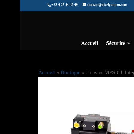
+33 4 27 44 45 49
contact@divelyonpro.com
Accueil
Sécurité
Accueil
»
Boutique
»
Booster MPS C1 Integ