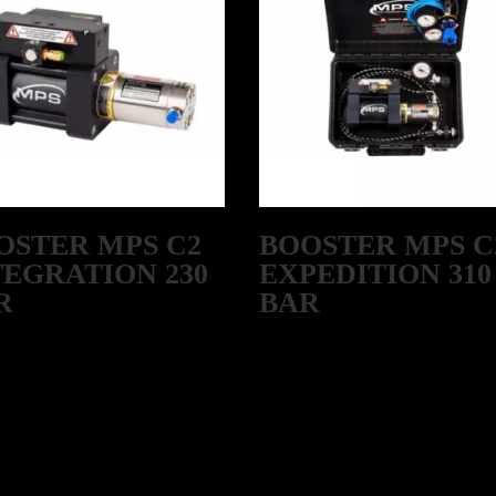
OSTER MPS C2
BOOSTER MPS C
TEGRATION 230
EXPEDITION 310
R
BAR