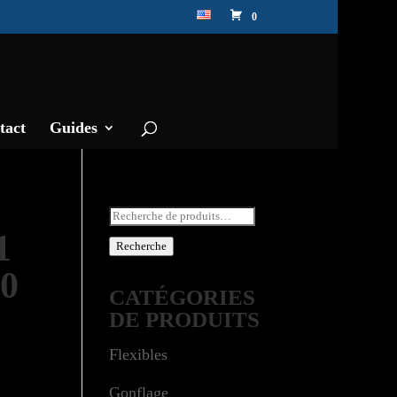
0
tact
Guides
Recherche
1
pour :
Recherche
0
CATÉGORIES
DE PRODUITS
Flexibles
Gonflage