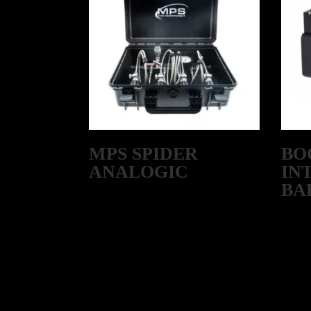
MPS SPIDER
BO
ANALOGIC
IN
BA