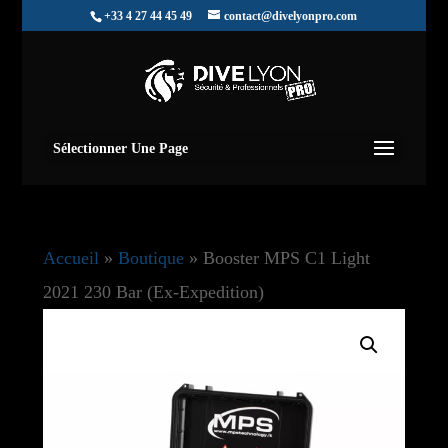
+33 4 27 44 45 49
contact@divelyonpro.com
Sélectionner Une Page
Accueil
»
Boutique
»
Booster MPS C1 Light
2021 230 Bar (Ex-Expedition)