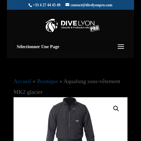
+33 4 27 44 45 49
contact@divelyonpro.com
Sélectionner Une Page
Accueil
»
Boutique
»
Aqualung sous-vêtement
MK2 glacier