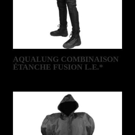
AQUALUNG COMBINAISON
ÉTANCHE FUSION L.E.*