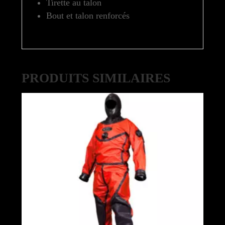
Tirette au talon
Bout et talon renforcés
PRODUITS SIMILAIRES