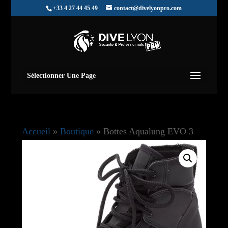
+33 4 27 44 45 49
contact@divelyonpro.com
Sélectionner Une Page
Accueil
»
Boutique
»
Bottes Aqualung EVO 3