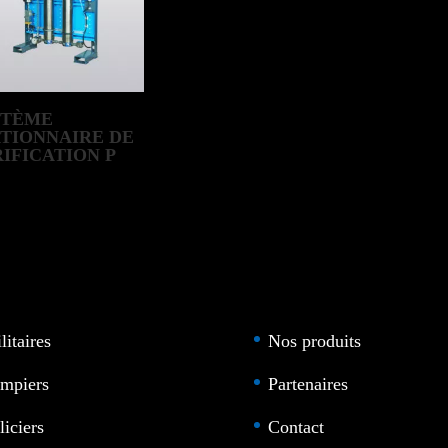
STÈME
ATIONNAIRE DE
IFICATION P
UER
litaires
Nos produits
mpiers
Partenaires
liciers
Contact