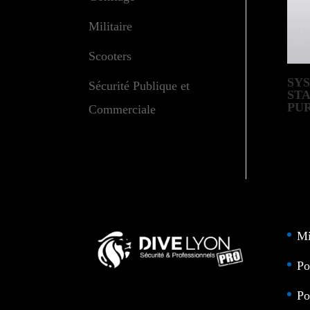
Militaire
Scooters
SY
Sécurité Publique et
ST
PUR
Commerciale
BA
Mi
Po
Po