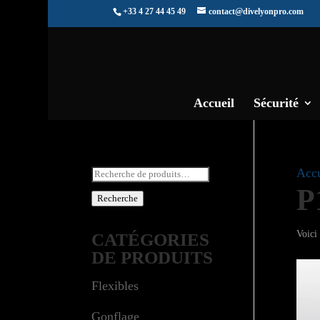
+33 4 27 44 45 49
contact@divelyonpro.com
Accueil
Sécurité
Recherche
Accu
P
pour :
Recherche
Voici 
CATÉGORIES
DE PRODUITS
Flexibles
Gonflage