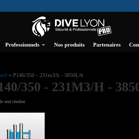
Professionnels
Nos produits
Partenaires
Con
eil
»
P140/350 - 231m3/h - 3850L/h
140/350 - 231M3/H - 38
le seul résultat