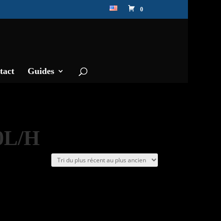
0
tact
Guides
50L/H