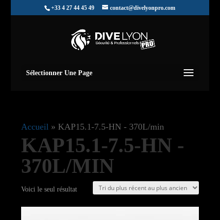
+33 4 27 44 45 49
contact@divelyonpro.com
Sélectionner Une Page
Accueil
»
KAP15.1-7.5-HN - 370L/min
KAP15.1-7.5-HN -
370L/MIN
Voici le seul résultat