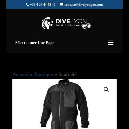
+33 4 27 44 45 49
contact@divelyonpro.com
Sélectionner Une Page
Accueil
»
Boutique
»
Santi été