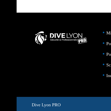
Mi
Po
Po
Sc
In
Dive Lyon PRO