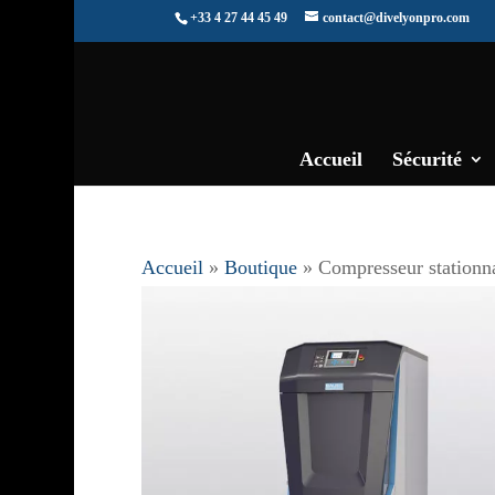
+33 4 27 44 45 49
contact@divelyonpro.com
Accueil
Sécurité
Accueil
»
Boutique
»
Compresseur statio