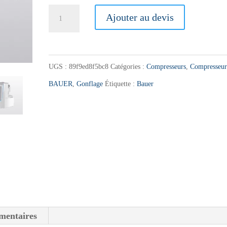
quantité
Ajouter au devis
de
Compresseur
stationnaire
UGS :
89f9ed8f5bc8
Catégories :
Compresseurs
,
Compresseur
BAUER
BAUER
,
Gonflage
Étiquette :
Bauer
VERTICUS
mentaires