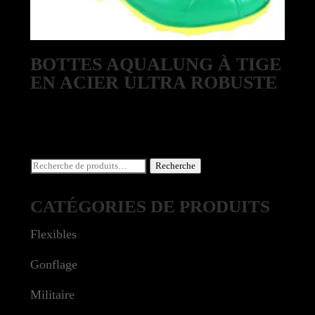
BOTTES AQUALUNG À TIGE
EN ACIER ULTRA ROBUSTE
Recherche
Recherche
pour :
CATÉGORIES DE PRODUITS
Flexibles
Gonflage
Militaire