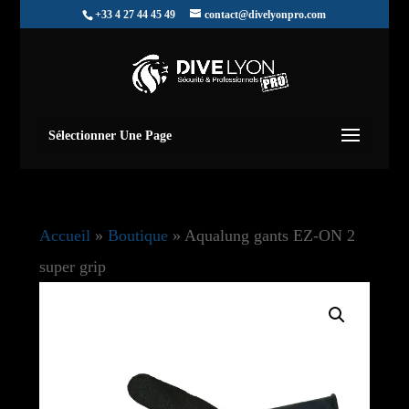
+33 4 27 44 45 49
contact@divelyonpro.com
Sélectionner Une Page
Accueil
»
Boutique
»
Aqualung gants EZ-ON 2
super grip